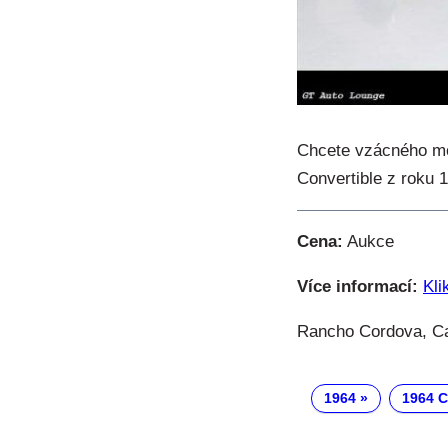
Chcete vzácného mop
Convertible z roku 
Cena:
Aukce
Více informací:
Kli
Rancho Cordova, Cal
1964
1964 C