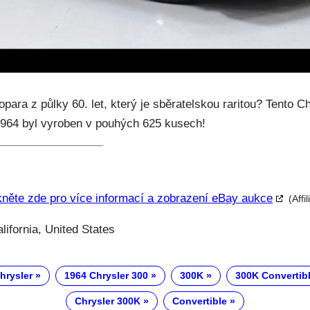
ara z půlky 60. let, který je sběratelskou raritou? Tento C
1964 byl vyroben v pouhých 625 kusech!
kněte zde pro více informací a zobrazení eBay aukce
(Affi
ifornia, United States
hrysler
1964 Chrysler 300
300K
300K Convertib
Chrysler 300K
Convertible