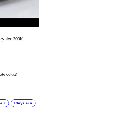
hrysler 300K
liate odkaz)
le
Chrysler