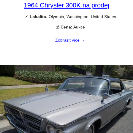
1964 Chrysler 300K na prodej
📌
Lokalita:
Olympia, Washington, United States
💰
Cena:
Aukce
Zobrazit více →