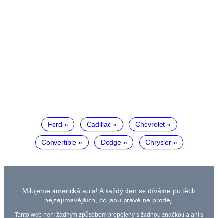
Ford
Cadillac
Chevrolet
Convertible
Dodge
Chrysler
Milujeme americká auta! A každý den se díváme po těch
nejzajímavějších, co jsou právě na prodej.
Tento web není žádným způsobem propojený s žádnou značkou a ani s