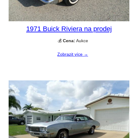
1971 Buick Riviera na prodej
💰
Cena:
Aukce
Zobrazit více →