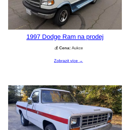
1997 Dodge Ram na prodej
💰
Cena:
Aukce
Zobrazit více →