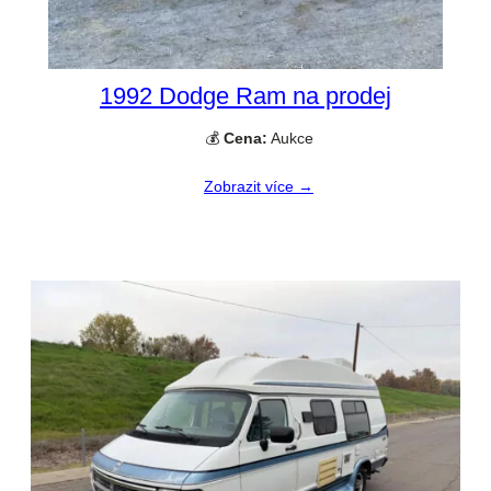
1992 Dodge Ram na prodej
💰
Cena:
Aukce
Zobrazit více →