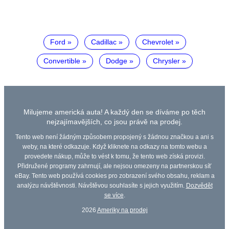
Ford
Cadillac
Chevrolet
Convertible
Dodge
Chrysler
Milujeme americká auta! A každý den se díváme po těch
nejzajímavějších, co jsou právě na prodej.
Tento web není žádným způsobem propojený s žádnou značkou a ani s
weby, na které odkazuje. Když kliknete na odkazy na tomto webu a
provedete nákup, může to vést k tomu, že tento web získá provizi.
Přidružené programy zahrnují, ale nejsou omezeny na partnerskou síť
eBay. Tento web používá cookies pro zobrazení svého obsahu, reklam a
analýzu návštěvnosti. Návštěvou souhlasíte s jejich využitím.
Dozvědět
se více
.
2026
Ameriky na prodej