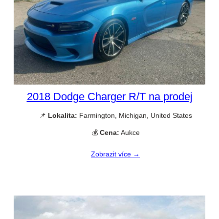
2018 Dodge Charger R/T na prodej
📌
Lokalita:
Farmington, Michigan, United States
💰
Cena:
Aukce
Zobrazit více →