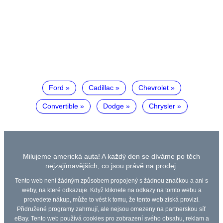
Ford
Cadillac
Chevrolet
Convertible
Dodge
Chrysler
Milujeme americká auta! A každý den se díváme po těch
nejzajímavějších, co jsou právě na prodej.
Tento web není žádným způsobem propojený s žádnou značkou a ani s
weby, na které odkazuje. Když kliknete na odkazy na tomto webu a
provedete nákup, může to vést k tomu, že tento web získá provizi.
Přidružené programy zahrnují, ale nejsou omezeny na partnerskou síť
eBay. Tento web používá cookies pro zobrazení svého obsahu, reklam a