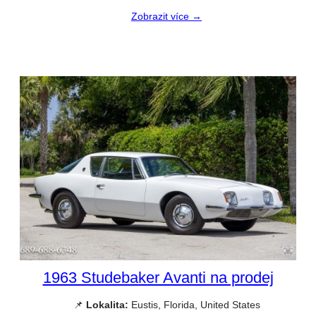
Zobrazit více →
1963 Studebaker Avanti na prodej
📌
Lokalita:
Eustis, Florida, United States