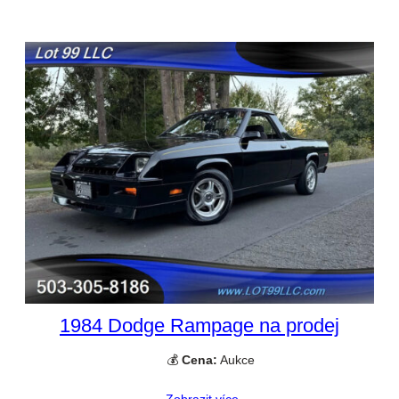
1984 Dodge Rampage na prodej
💰
Cena:
Aukce
Zobrazit více →