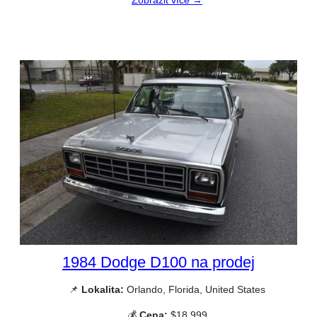
1984 Dodge D100 na prodej
📌
Lokalita:
Orlando, Florida, United States
💰
Cena:
$18 999