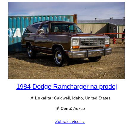
1984 Dodge Ramcharger na prodej
📌
Lokalita:
Caldwell, Idaho, United States
💰
Cena:
Aukce
Zobrazit více →