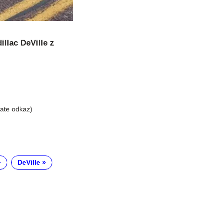
illac DeVille z
liate odkaz)
DeVille