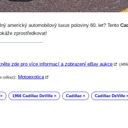
lný americký automobilový luxus poloviny 60. let? Tento
Cad
okáže zprostředkovat!
kněte zde pro více informací a zobrazení eBay aukce
(Affi
:
Motoexotica
te odkaz)
1966 Cadillac DeVille
Cadillac
Cadillac DeVille