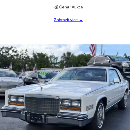
💰
Cena:
Aukce
Zobrazit více →