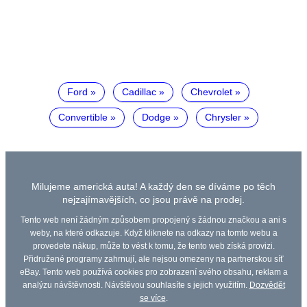
Ford
Cadillac
Chevrolet
Convertible
Dodge
Chrysler
Milujeme americká auta! A každý den se díváme po těch
nejzajímavějších, co jsou právě na prodej.
Tento web není žádným způsobem propojený s žádnou značkou a ani s
weby, na které odkazuje. Když kliknete na odkazy na tomto webu a
provedete nákup, může to vést k tomu, že tento web získá provizi.
Přidružené programy zahrnují, ale nejsou omezeny na partnerskou síť
eBay. Tento web používá cookies pro zobrazení svého obsahu, reklam a
analýzu návštěvnosti. Návštěvou souhlasíte s jejich využitím.
Dozvědět
se více
.