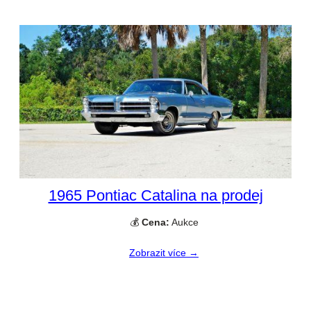
1965 Pontiac Catalina na prodej
💰
Cena:
Aukce
Zobrazit více →