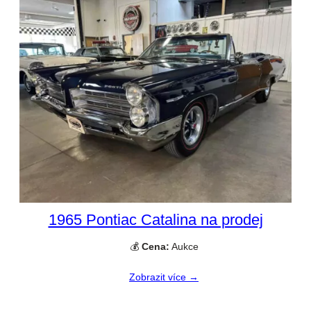
1965 Pontiac Catalina na prodej
💰
Cena:
Aukce
Zobrazit více →