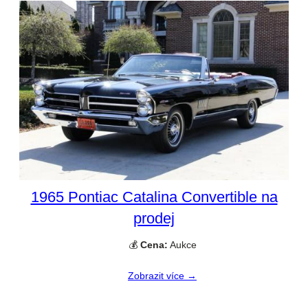
1965 Pontiac Catalina Convertible na
prodej
💰
Cena:
Aukce
Zobrazit více →