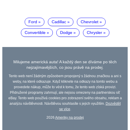
Ford
Cadillac
Chevrolet
Convertible
Dodge
Chrysler
Milujeme americká auta! A každý den se díváme po těch
nejzajímavějších, co jsou právě na prodej.
Tento web není žádným způsobem propojený s žádnou značkou a ani s
weby, na které odkazuje. Když kliknete na odkazy na tomto webu a
provedete nákup, může to vést k tomu, že tento web získá provizi.
Přidružené programy zahrnují, ale nejsou omezeny na partnerskou síť
eBay. Tento web používá cookies pro zobrazení svého obsahu, reklam a
analýzu návštěvnosti. Návštěvou souhlasíte s jejich využitím.
Dozvědět
se více
.
2026
Ameriky na prodej