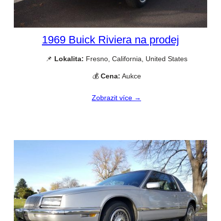
1969 Buick Riviera na prodej
📌
Lokalita:
Fresno, California, United States
💰
Cena:
Aukce
Zobrazit více →