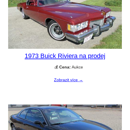
1973 Buick Riviera na prodej
💰
Cena:
Aukce
Zobrazit více →