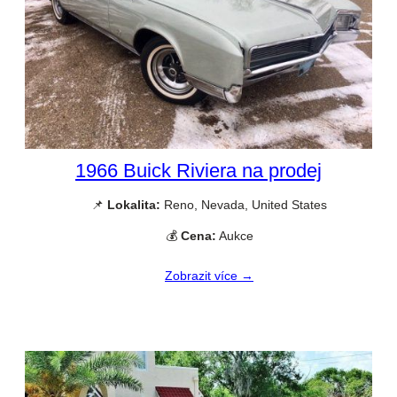
1966 Buick Riviera na prodej
📌
Lokalita:
Reno, Nevada, United States
💰
Cena:
Aukce
Zobrazit více →