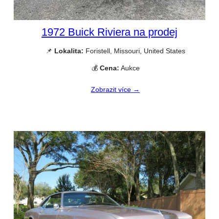
1972 Buick Riviera na prodej
📌
Lokalita:
Foristell, Missouri, United States
💰
Cena:
Aukce
Zobrazit více →