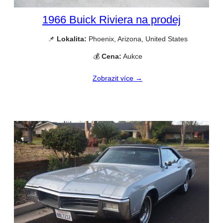
1966 Buick Riviera na prodej
📌
Lokalita:
Phoenix, Arizona, United States
💰
Cena:
Aukce
Zobrazit více →