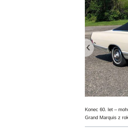
‹
Konec 60. let – moh
Grand Marquis z ro