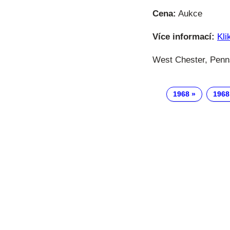
Cena:
Aukce
Více informací:
Kli
West Chester, Penns
1968
1968