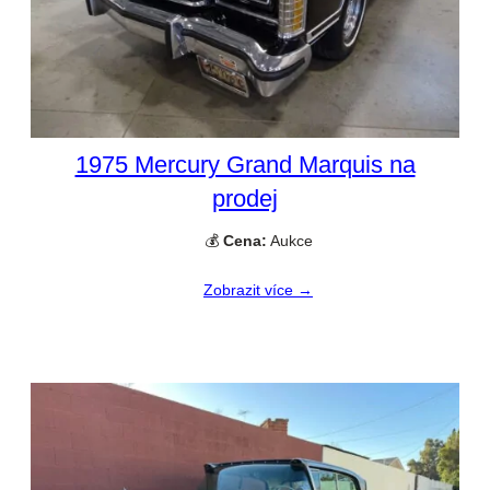
1975 Mercury Grand Marquis na
prodej
💰
Cena:
Aukce
Zobrazit více →