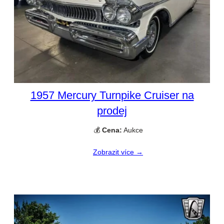
1957 Mercury Turnpike Cruiser na
prodej
💰
Cena:
Aukce
Zobrazit více →