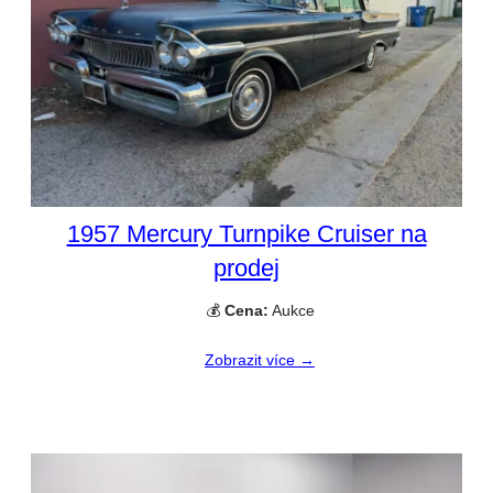
1957 Mercury Turnpike Cruiser na
prodej
💰
Cena:
Aukce
Zobrazit více →