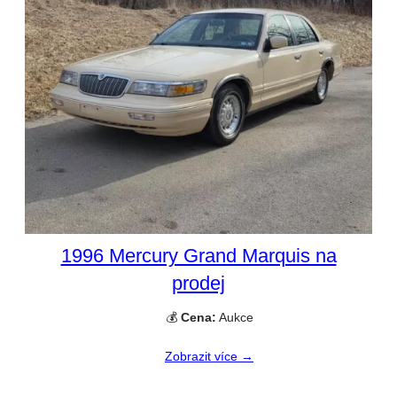
1996 Mercury Grand Marquis na
prodej
💰
Cena:
Aukce
Zobrazit více →