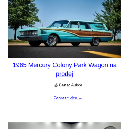
1965 Mercury Colony Park Wagon na
prodej
💰
Cena:
Aukce
Zobrazit více →