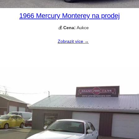
1966 Mercury Monterey na prodej
💰
Cena:
Aukce
Zobrazit více →