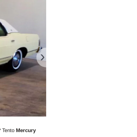
›
? Tento
Mercury