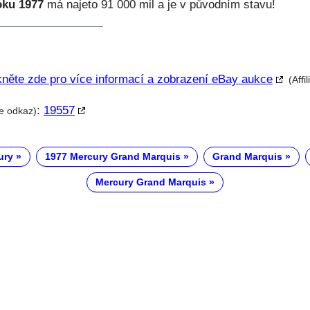
oku 1977
má najeto 91 000 mil a je v původním stavu!
kněte zde pro více informací a zobrazení eBay aukce
(Affi
:
19557
te odkaz)
ury
1977 Mercury Grand Marquis
Grand Marquis
Mercury Grand Marquis