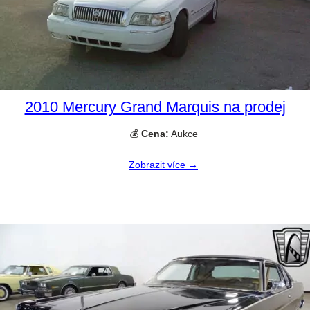
2010 Mercury Grand Marquis na prodej
💰
Cena:
Aukce
Zobrazit více →