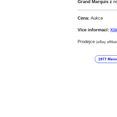
Grand Marquis z r
Cena:
Aukce
Více informací:
Kli
Prodejce
(eBay affilia
1977 Merc