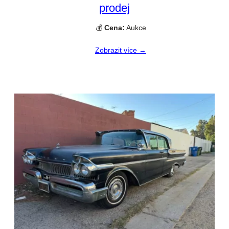
prodej
💰
Cena:
Aukce
Zobrazit více →