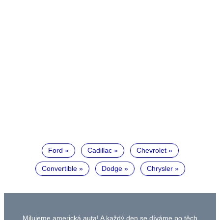
Ford
Cadillac
Chevrolet
Convertible
Dodge
Chrysler
Milujeme americká auta! A každý den se díváme po těch