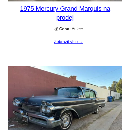
1975 Mercury Grand Marquis na
prodej
💰
Cena:
Aukce
Zobrazit více →