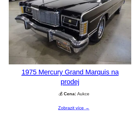
1975 Mercury Grand Marquis na
prodej
💰
Cena:
Aukce
Zobrazit více →