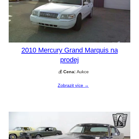
2010 Mercury Grand Marquis na
prodej
💰
Cena:
Aukce
Zobrazit více →