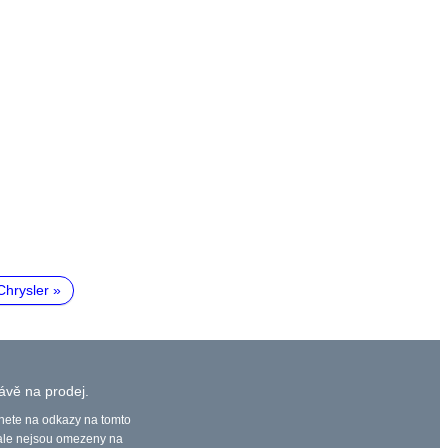
Chrysler
ávě na prodej.
nete na odkazy na tomto
 ale nejsou omezeny na