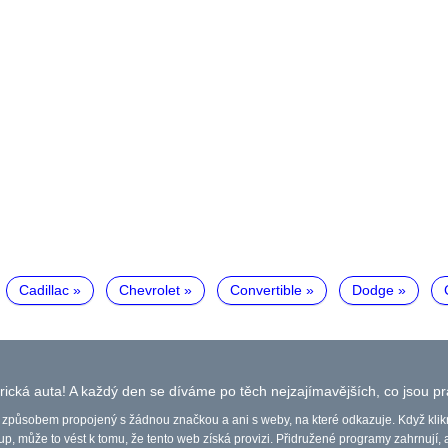
Cadillac
Chevrolet
Convertible
Dodge
ická auta! A každý den se díváme po těch nejzajímavějších, co jsou pr
způsobem propojený s žádnou značkou a ani s weby, na které odkazuje. Když klik
p, může to vést k tomu, že tento web získá provizi. Přidružené programy zahrnují,