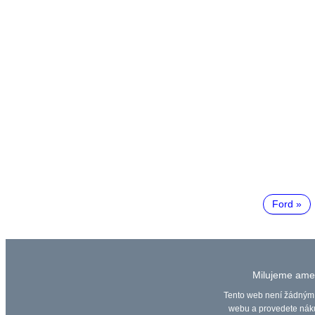
Ford
Milujeme amer
Tento web není žádným 
webu a provedete náku