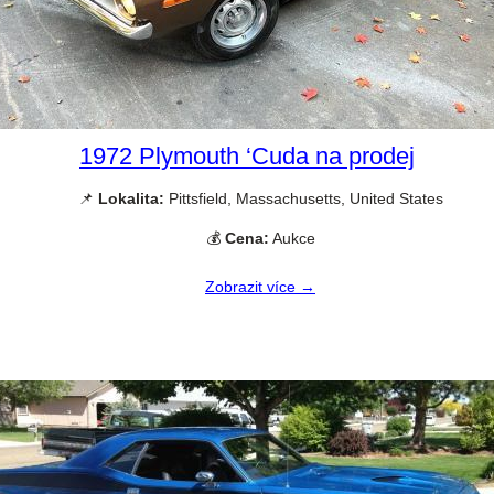
1972 Plymouth ‘Cuda na prodej
📌
Lokalita:
Pittsfield, Massachusetts, United States
💰
Cena:
Aukce
Zobrazit více →