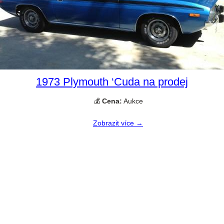
1973 Plymouth ‘Cuda na prodej
💰
Cena:
Aukce
Zobrazit více →