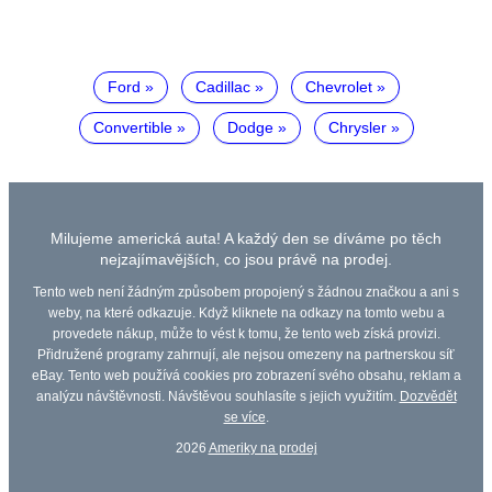
Ford
Cadillac
Chevrolet
Convertible
Dodge
Chrysler
Milujeme americká auta! A každý den se díváme po těch
nejzajímavějších, co jsou právě na prodej.
Tento web není žádným způsobem propojený s žádnou značkou a ani s
weby, na které odkazuje. Když kliknete na odkazy na tomto webu a
provedete nákup, může to vést k tomu, že tento web získá provizi.
Přidružené programy zahrnují, ale nejsou omezeny na partnerskou síť
eBay. Tento web používá cookies pro zobrazení svého obsahu, reklam a
analýzu návštěvnosti. Návštěvou souhlasíte s jejich využitím.
Dozvědět
se více
.
2026
Ameriky na prodej