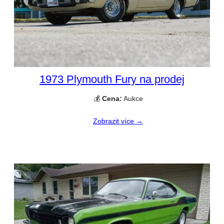
1973 Plymouth Fury na prodej
💰
Cena:
Aukce
Zobrazit více →