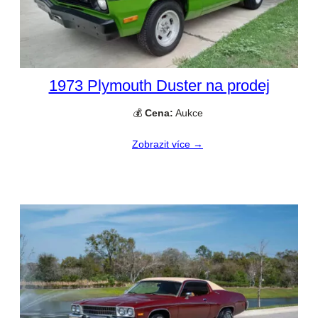
1973 Plymouth Duster na prodej
💰
Cena:
Aukce
Zobrazit více →