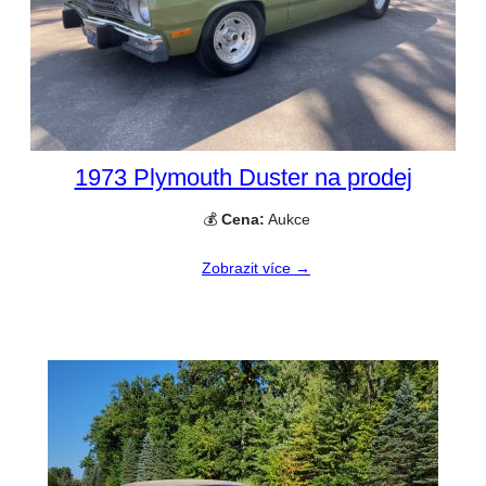
1973 Plymouth Duster na prodej
💰
Cena:
Aukce
Zobrazit více →