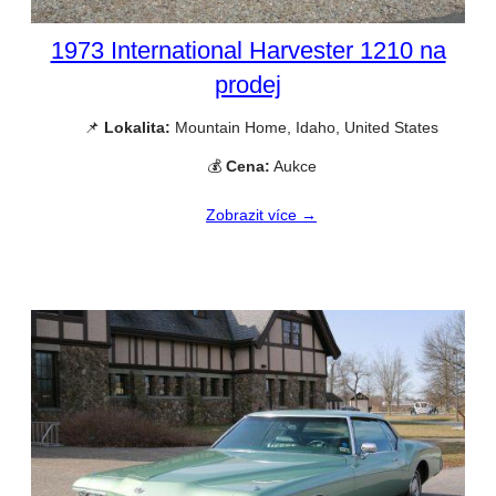
1973 International Harvester 1210 na
prodej
📌
Lokalita:
Mountain Home, Idaho, United States
💰
Cena:
Aukce
Zobrazit více →