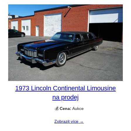
1973 Lincoln Continental Limousine
na prodej
💰
Cena:
Aukce
Zobrazit více →