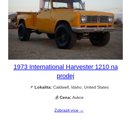
1973 International Harvester 1210 na
prodej
📌
Lokalita:
Caldwell, Idaho, United States
💰
Cena:
Aukce
Zobrazit více →