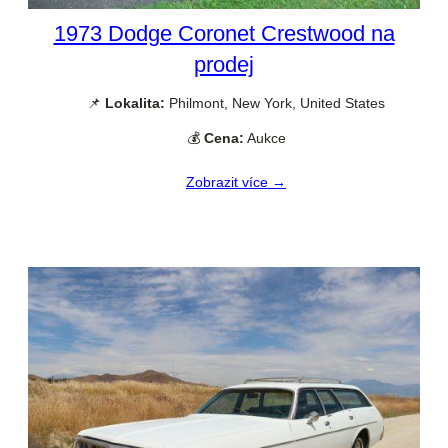
1973 Dodge Coronet Crestwood na
prodej
📌
Lokalita:
Philmont, New York, United States
💰
Cena:
Aukce
Zobrazit více →