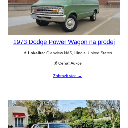
1973 Dodge Power Wagon na prodej
📌
Lokalita:
Glenview NAS, Illinois, United States
💰
Cena:
Aukce
Zobrazit více →