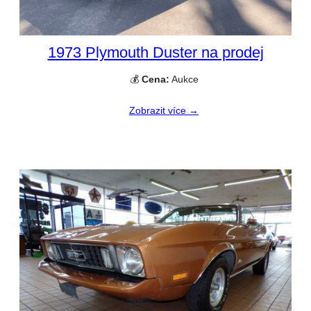
1973 Plymouth Duster na prodej
💰
Cena:
Aukce
Zobrazit více →