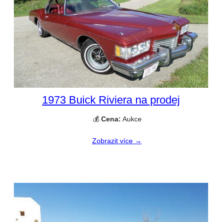
1973 Buick Riviera na prodej
💰
Cena:
Aukce
Zobrazit více →