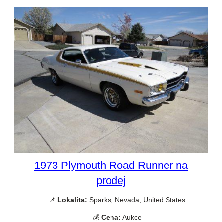
1973 Plymouth Road Runner na
prodej
📌
Lokalita:
Sparks, Nevada, United States
💰
Cena:
Aukce