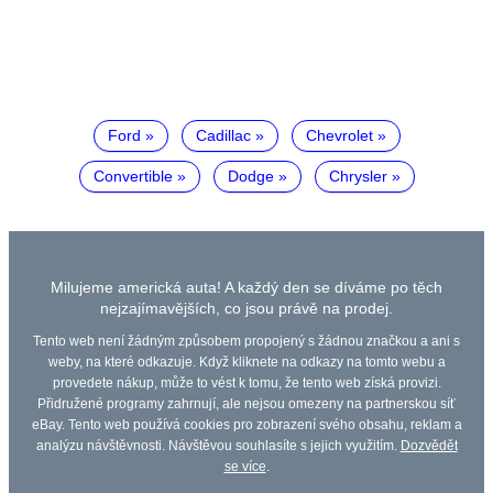
Ford
Cadillac
Chevrolet
Convertible
Dodge
Chrysler
Milujeme americká auta! A každý den se díváme po těch
nejzajímavějších, co jsou právě na prodej.
Tento web není žádným způsobem propojený s žádnou značkou a ani s
weby, na které odkazuje. Když kliknete na odkazy na tomto webu a
provedete nákup, může to vést k tomu, že tento web získá provizi.
Přidružené programy zahrnují, ale nejsou omezeny na partnerskou síť
eBay. Tento web používá cookies pro zobrazení svého obsahu, reklam a
analýzu návštěvnosti. Návštěvou souhlasíte s jejich využitím.
Dozvědět
se více
.