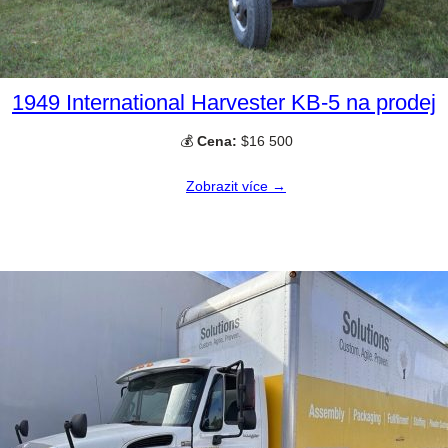
1949 International Harvester KB-5 na prodej
💰
Cena:
$16 500
Zobrazit více →