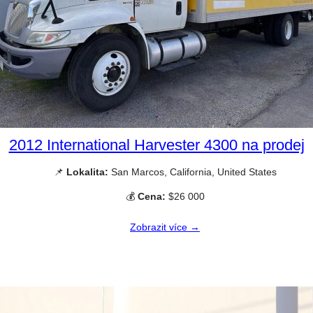
2012 International Harvester 4300 na prodej
📌
Lokalita:
San Marcos, California, United States
💰
Cena:
$26 000
Zobrazit více →