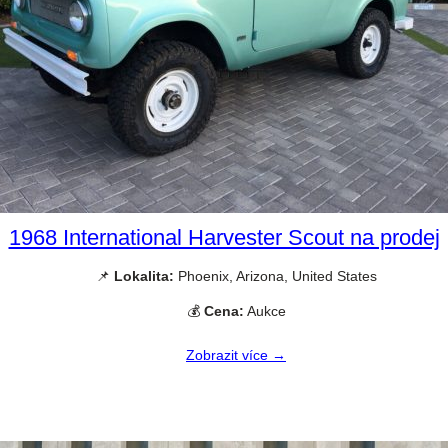
1968 International Harvester Scout na prodej
📌
Lokalita:
Phoenix, Arizona, United States
💰
Cena:
Aukce
Zobrazit více →