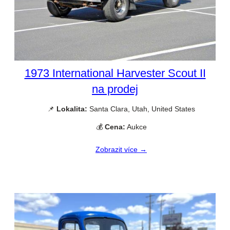
1973 International Harvester Scout II
na prodej
📌
Lokalita:
Santa Clara, Utah, United States
💰
Cena:
Aukce
Zobrazit více →