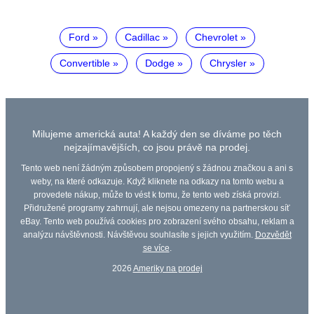
Ford
Cadillac
Chevrolet
Convertible
Dodge
Chrysler
Milujeme americká auta! A každý den se díváme po těch
nejzajímavějších, co jsou právě na prodej.
Tento web není žádným způsobem propojený s žádnou značkou a ani s
weby, na které odkazuje. Když kliknete na odkazy na tomto webu a
provedete nákup, může to vést k tomu, že tento web získá provizi.
Přidružené programy zahrnují, ale nejsou omezeny na partnerskou síť
eBay. Tento web používá cookies pro zobrazení svého obsahu, reklam a
analýzu návštěvnosti. Návštěvou souhlasíte s jejich využitím.
Dozvědět
se více
.
2026
Ameriky na prodej